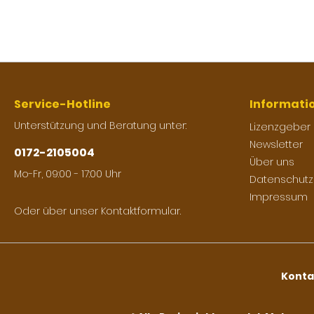
Service-Hotline
Informati
Unterstützung und Beratung unter:
Lizenzgeber
Newsletter
0172-2105004
Über uns
Mo-Fr, 09:00 - 17:00 Uhr
Datenschutz
Impressum
Oder über unser
Kontaktformular
.
Konta