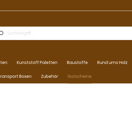
tten
Kunststoff Paletten
Baustoffe
Rund ums Holz
ransport Boxen
Zubehör
Gutscheine