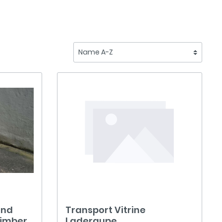
end
Transport Vitrine
Timber
Laderaupe