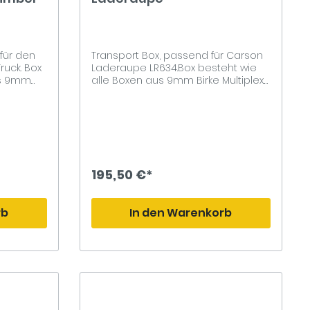
für den
Transport Box, passend für Carson
ruck. Box
Laderaupe LR634.Box besteht wie
us 9mm
alle Boxen aus 9mm Birke Multiplex.
Die Box ist Oberflächenfertig mit 2K
arlack
Klarlack Lackiert und mit einem
lass
Einlass Klappgriff versehen.Einseitig
em
mit 4mm Plexiglas
iegenden
versehen.Innenmaß 62 x 24 x 31cm /
e das
Außenmaß 65 x 26 x 35cm
n. Somit
195,50 €*
ß 76 x 24
6 x 38cm
rb
In den Warenkorb