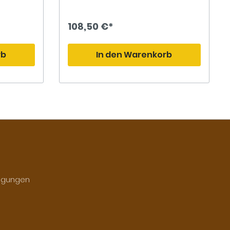
iegenden
Außenmaß 65 x 26 x 35cm
e das
en.Somit
108,50 €*
ß 64 x 24
6 x 38cm
rb
In den Warenkorb
ngungen