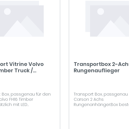
rt Vitrine Volvo
Transportbox 2-Ach
mber Truck /
Rungenauflieger
htet
t Box, passgenau für den
Transport Box, passgenau 
olvo FH16 Timber
Carson 2 Achs
tzlich mit LED
Rungenanhänger.Box best
ungBox besteht wie alle
alle Boxen aus 9mm Birke M
s 9mm Pappel Multiplex.
Die Box ist Oberflächenfert
st Oberflächenfertig mit 2K
Klarlack Lackiert und mit 
Lackiert und mit einem
Einlass Klappgriff versehe