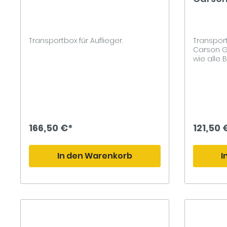
Transportbox für Auflieger.
Transpor
Carson G
wie alle
Multiplex.
Oberfläch
Lackiert 
Klappgrif
Schubbod
Klötze mo
Modell fi
166,50 €*
121,50 
ist garan
Standplat
x 28cm /
In den Warenkorb
I