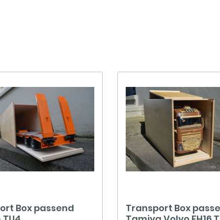
ort Box passend
Transport Box pass
 TU4
Tamiya Volvo FH16 