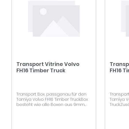
Transport Vitrine Volvo
Transpo
FH16 Timber Truck
FH16 Ti
Beleuc
Transport Box, passgenau für den
Transpor
Tamiya Volvo FH16 Timber Truck.Box
Tamiya V
besteht wie alle Boxen aus 9mm
Truck.Zusä
Birke Multiplex. Die Box ist
Beleucht
Oberflächenfertig mit 2K Klarlack
Boxen au
Lackiert und mit einem Einlass
Die Box i
Klappgriff versehen.Einseitig mit
Klarlack 