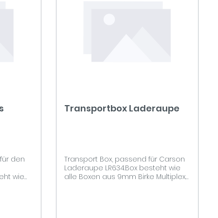
s
Transportbox Laderaupe
für den
Transport Box, passend für Carson
Laderaupe LR634.Box besteht wie
eht wie
alle Boxen aus 9mm Birke Multiplex.
ultiplex.
Die Box ist Oberflächenfertig mit 2K
ig mit 2K
Klarlack Lackiert und mit einem
einem
Einlass Klappgriff
n.Auf dem
versehen.Innenmaß 62 x 24 x 31cm /