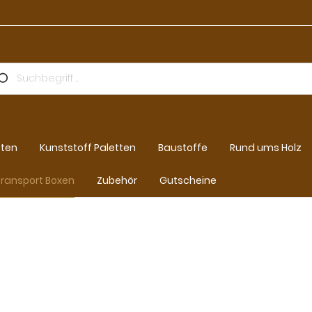
tten
Kunststoff Paletten
Baustoffe
Rund ums Holz
ransport Boxen
Zubehör
Gutscheine