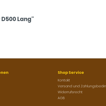
r D500 Lang"
onen
Shop Service
Kontakt
Versand und Zahlungsbedi
Widerrufsrecht
AGB