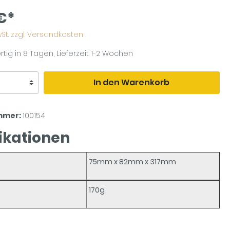
€*
MwSt. zzgl. Versandkosten
tig in 8 Tagen, Lieferzeit 1-2 Wochen
In den Warenkorb
mmer:
100154
ikationen
75mm x 82mm x 317mm
170g