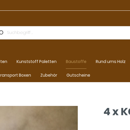
tten
Kunststoff Paletten
Baustoffe
Rund ums Holz
ransport Boxen
Zubehör
Gutscheine
4 x 