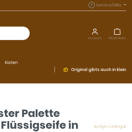
Service/Hilfe
Account
Warenkorb
Kisten
Original
gibts auch in klein
ster Palette
i Flüssigseife in
Andys-Ladegut