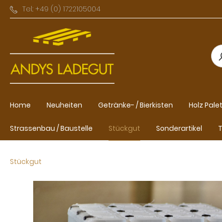
Tel.: +49 (0) 1722105004
Home
Neuheiten
Getränke- / Bierkisten
Holz Pale
Strassenbau / Baustelle
Stückgut
Sonderartikel
T
Stückgut