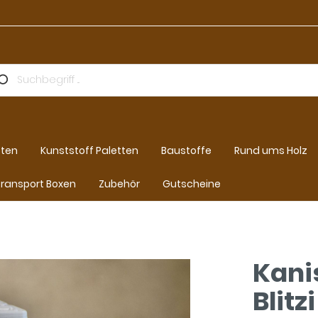
tten
Kunststoff Paletten
Baustoffe
Rund ums Holz
ransport Boxen
Zubehör
Gutscheine
Kani
Blitz